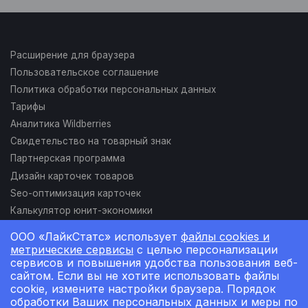
Расширение для браузера
Пользовательское соглашение
Политика обработки персональных данных
Тарифы
Аналитика Wildberries
Свидетельство на товарный знак
Партнерская программа
Дизайн карточек товаров
Seo-оптимизация карточек
Калькулятор юнит-экономики
Подключение токена
ООО «ЛайкСтатс» использует
файлы cookies и
(API продвижение)
метрические сервисы
с целью персонализации
Подключение токена
сервисов и повышения удобства пользования веб-
(API статистика)
сайтом. Если вы не хотите использовать файлы
hello@likestats.io
cookie, измените настройки браузера. Порядок
обработки Ваших персональных данных и меры по