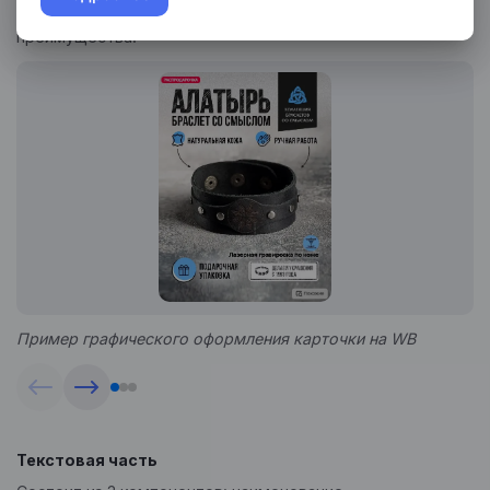
Инфографика
выделит ключевые особенности товара, его
преимущества.
Пример графического оформления карточки на WB
Текстовая часть