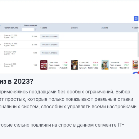
Самые низкие тарифы за всю историю сервис
Подробнее
из в 2023?
применялись продавцами без особых ограничений. Выбор
от простых, которые только показывают реальные ставки
иональных систем, способных управлять всеми настройками
торые сильно повлияли на спрос в данном сегменте IT-