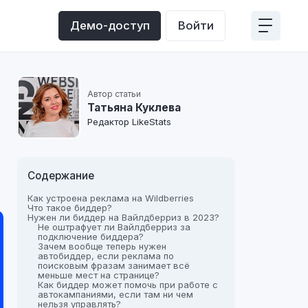
Демо-доступ
Войти
Автор статьи
Татьяна Куклева
Редактор LikeStats
Содержание
Как устроена реклама на Wildberries
Что такое биддер?
Нужен ли биддер на Вайлдберриз в 2023?
Не оштрафует ли Вайлдберриз за
подключение биддера?
Зачем вообще теперь нужен
автобиддер, если реклама по
поисковым фразам занимает всё
меньше мест на странице?
Как биддер может помочь при работе с
автокампаниями, если там ни чем
нельзя управлять?