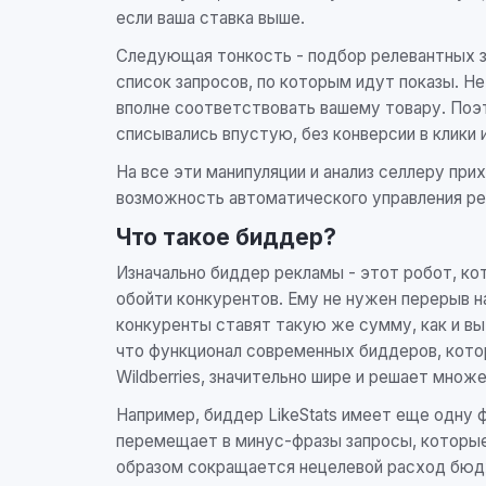
если ваша ставка выше.
Следующая тонкость - подбор релевантных з
список запросов, по которым идут показы. Н
вполне соответствовать вашему товару. Поэт
списывались впустую, без конверсии в клики и
На все эти манипуляции и анализ селлеру при
возможность автоматического управления р
Что такое биддер?
Изначально биддер рекламы - этот робот, к
обойти конкурентов. Ему не нужен перерыв на
конкуренты ставят такую же сумму, как и вы
что функционал современных биддеров, кото
Wildberries, значительно шире и решает множ
Например, биддер LikeStats имеет еще одну 
перемещает в минус-фразы запросы, которые W
образом сокращается нецелевой расход бюдж