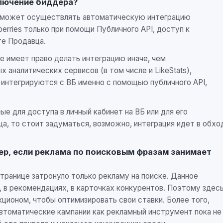
ключение биддера?
вец может осуществлять автоматическую интеграцию
erries только при помощи Публичного API, доступ к
те Продавца.
е имеет право делать интеграцию иначе, чем
 аналитических сервисов (в том числе и LikeStats),
 интегрируются с ВБ именно с помощью публичного API,
е для доступа в личный кабинет на ВБ или для его
а, то стоит задуматься, возможно, интеграция идет в обхо
р, если реклама по поисковым фразам занимает
транице затронуло только рекламу на поиске. Данное
, в рекомендациях, в карточках конкурентов. Поэтому здес
ционом, чтобы оптимизировать свои ставки. Более того,
 автоматические кампании как рекламный инструмент пока не