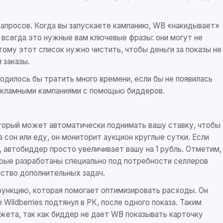
апросов. Когда вы запускаете кампанию, WB «накидывает»
е всегда это нужные вам ключевые фразы: они могут не
ому этот список нужно чистить, чтобы деньги за показы не
 заказы.
ходилось бы тратить много времени, если бы не появилась
екламными кампаниями с помощью биддеров.
оторый может автоматически поднимать вашу ставку, чтобы
 сон или еду, он мониторит аукцион круглые сутки. Если
, автобиддер просто увеличивает вашу на 1 рубль. Отметим,
рые разработаны специально под потребности селлеров
ество дополнительных задач.
функцию, которая помогает оптимизировать расходы. Он
ildberries подтянул в РК, после одного показа. Таким
ета, так как биддер не дает WB показывать карточку