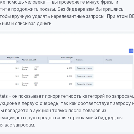
уже помощь человека — вы проверяете минус фразы и
тите продолжить показы. Без биддера вам бы пришлись
 чтобы вручную удалять нерелевантные запросы. При этом В
 ним и списывал деньги.
ats - он показывает приоритетность категорий по запросам.
аукционе в первую очередь, так как соответствует запросу 
вы попадаете в аукцион только после товаров из
Глобальное летнее снижен
ормации, которую предоставляет рекламный биддер, вы
аналитику LikeStats
я вас запросам.